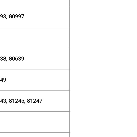
993, 80997
80638, 80639
549
243, 81245, 81247