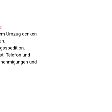
e
nem Umzug denken
en.
gsspedition,
t, Telefon und
enehmigungen und