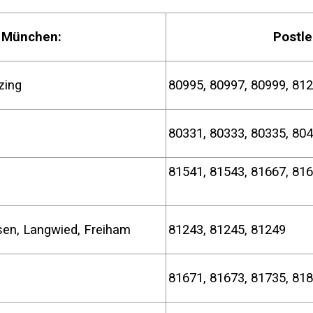
l München:
Postle
zing
80995, 80997, 80999,
80331, 80333, 80335, 804
81541, 81543, 81667, 816
 Au
sen, Langwied, Freiham
81243, 81245, 81249
81671, 81673, 81735, 81