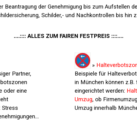
r Beantragung der Genehmigung bis zum Aufstellen der 
hildersicherung, Schilder,- und Nachkontrollen bis hin 
....::::
ALLES ZUM FAIREN FESTPREIS ::::....
»
Halteverbotszo
iger Partner,
Beispiele für Halteverb
erbotszonen
in München können z.B. 
e oder eine
eingerichtet werden:
Halt
teht
Umzug
, ob Firmenumzug
t Stress
Umzug innerhalb München
enehmigungen...