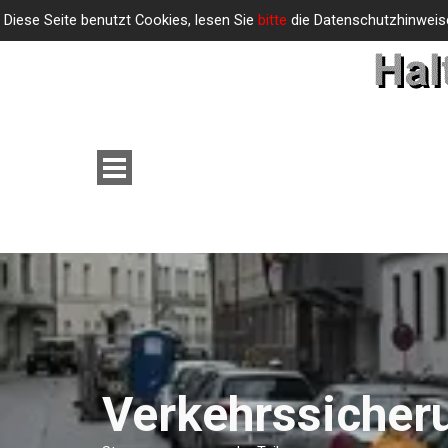
Direkt zum Seiteninhalt
Parkverbotszonen für Baustelle,
Diese Seite benutzt Cookies, lesen Sie
bitte
die Datenschutzhinweis
Menü überspringen
Verkehrssicher