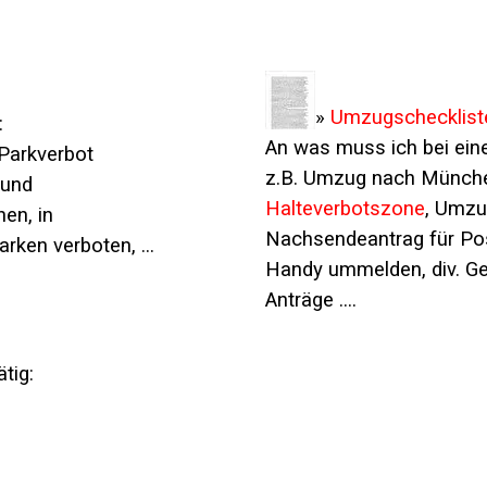
»
Umzugschecklist
:
An was muss ich bei ei
Parkverbot
z.B. Umzug nach Münch
 und
Halteverbotszone
, Umzu
hen, in
Nachsendeantrag für Pos
s Parken verboten, ...
Handy ummelden, div. G
Anträge ....
tig: